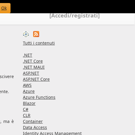
Ok
[Accedi/registrati]
Tutti i contenuti
.NET
.NET Core
.NET MAUI
ASP.NET
scivere
ASP.NET Core
AWS
Azure
ente.
Azure Functions
Blazor
C#
CLR
#, ma è
Container
Data Access
Identity Access Management