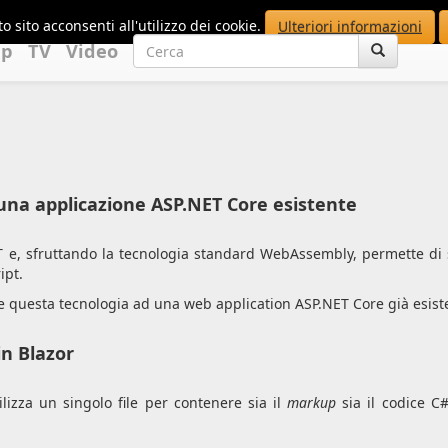
o sito acconsenti all'utilizzo dei cookie.
Ulteriori informazioni
up
TV
Video
na applicazione ASP.NET Core esistente
ET e, sfruttando la tecnologia standard WebAssembly, permette di 
ipt.
questa tecnologia ad una web application ASP.NET Core già esist
in Blazor
lizza un singolo file per contenere sia il
markup
sia il codice C