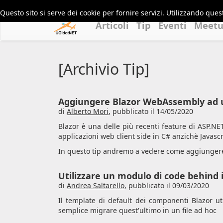
Questo sito si serve dei cookie per fornire servizi. Utilizzando quest
Articoli
Tip
Eventi
Meet
[Archivio Tip]
Aggiungere Blazor WebAssembly ad u
di
Alberto Mori
,
pubblicato il 14/05/2020
Blazor è una delle più recenti feature di ASP.N
applicazioni web client side in C# anzichè Javascr
In questo tip andremo a vedere come aggiungere 
Utilizzare un modulo di code behind 
di
Andrea Saltarello
,
pubblicato il 09/03/2020
Il template di default dei componenti Blazor uti
semplice migrare quest'ultimo in un file ad hoc