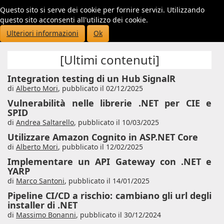
Questo sito si serve dei cookie per fornire servizi. Utilizzando
Toggl
questo sito acconsenti all'utilizzo dei cookie.
navig
Ulteriori informazioni
Ok
[Ultimi contenuti]
Integration testing di un Hub SignalR
di
Alberto Mori
,
pubblicato il 02/12/2025
Vulnerabilità nelle librerie .NET per CIE e
SPID
di
Andrea Saltarello
,
pubblicato il 10/03/2025
Utilizzare Amazon Cognito in ASP.NET Core
di
Alberto Mori
,
pubblicato il 12/02/2025
Implementare un API Gateway con .NET e
YARP
di
Marco Santoni
,
pubblicato il 14/01/2025
Pipeline CI/CD a rischio: cambiano gli url degli
installer di .NET
di
Massimo Bonanni
,
pubblicato il 30/12/2024