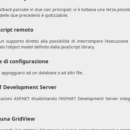
ack parziale in due casi principali: vi è tuttavia una terza possibi
elle due precedenti è ipotizzabile.
script remoto
 supporto diretto alla possibilità di interrompere l'esecuzione
do l'object model definito dalla JavaScript library.
le di configurazione
appoggiarsi ad un database o ad altri file.
ET Development Server
icazioni ASP.NET disabilitando l'ASP.NET Development Server integ
i una GridView