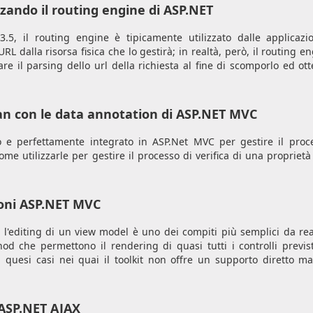
izzando il routing engine di ASP.NET
.5, il routing engine è tipicamente utilizzato dalle applicazi
RL dalla risorsa fisica che lo gestirà; in realtà, però, il routing e
re il parsing dello url della richiesta al fine di scomporlo ed ott
ean con le data annotation di ASP.NET MVC
 e perfettamente integrato in ASP.Net MVC per gestire il proc
me utilizzarle per gestire il processo di verifica di una proprietà 
zioni ASP.NET MVC
l'editing di un view model è uno dei compiti più semplici da rea
 che permettono il rendering di quasi tutti i controlli previst
di quesi casi nei quai il toolkit non offre un supporto diretto m
 ASP.NET AJAX