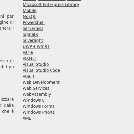
Microsoft Enterprise Library
Mobile
oni per
NoSQL
ngine di
Powershell
enere i
Serverless
SignalR
Silverlight
UWP e WinRT
Varie
VB.NET
esso di
Visual Studio
di tipo
Visual Studio Code
Vue.js
Web Development
Web Services
WebAssembly
lizzare
Windows 8
i dalla
Windows Forms
a che è
Windows Phone
XML