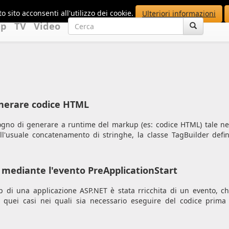
o sito acconsenti all'utilizzo dei cookie.
Ulteriori informazioni
up
TV
Video
generare codice HTML
ogno di generare a runtime del markup (es: codice HTML) tale ne
ll'usuale concatenamento di stringhe, la classe TagBuilder defin
mediante l'evento PreApplicationStart
tup di una applicazione ASP.NET è stata rricchita di un evento, c
tti quei casi nei quali sia necessario eseguire del codice prima