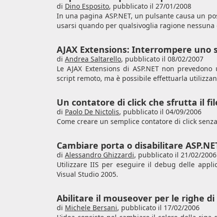
di
Dino Esposito
,
pubblicato il 27/01/2008
In una pagina ASP.NET, un pulsante causa un postb
usarsi quando per qualsivoglia ragione nessuna d
AJAX Extensions: Interrompere uno 
di
Andrea Saltarello
,
pubblicato il 08/02/2007
Le AJAX Extensions di ASP.NET non prevedono un
script remoto, ma è possibile effettuarla utilizzan
Un contatore di click che sfrutta il fi
di
Paolo De Nictolis
,
pubblicato il 04/09/2006
Come creare un semplice contatore di click senza 
Cambiare porta o disabilitare ASP.N
di
Alessandro Ghizzardi
,
pubblicato il 21/02/2006
Utilizzare IIS per eseguire il debug delle appl
Visual Studio 2005.
Abilitare il mouseover per le righe d
di
Michele Bersani
,
pubblicato il 17/02/2006