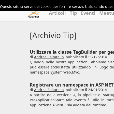
Questo sito si serve dei cookie per fornire servizi. Utilizzando quest
Articoli
Tip
Eventi
Meet
[Archivio Tip]
Utilizzare la classe TagBuilder per 
di
Andrea Saltarello
,
pubblicato il 11/12/2014
Quando, nelle nostre applicazioni, abbiamo bis
può essere soddisfatta utilizzando, in luogo de
namespace System.Web.Mvc.
Registrare un namespace in ASP.NET 
di
Andrea Saltarello
,
pubblicato il 24/01/2014
A partire dalla versione 4, la pipeline di star
PreApplicationStart: tale evento è utile in tu
applicazione ASP.NET sia avviata dal runtime.