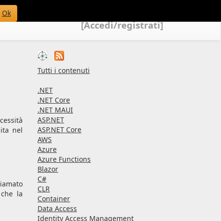
Ok
[Accedi/registrati]
Tutti i contenuti
.NET
.NET Core
.NET MAUI
ASP.NET
cessità
ASP.NET Core
ita nel
AWS
Azure
Azure Functions
Blazor
C#
hiamato
CLR
 che la
Container
Data Access
Identity Access Management