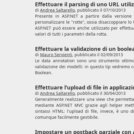
Effettuare il parsing di uno URL util
di
Andrea Saltarello
,
pubblicato il 07/10/2013
Presente in ASP.NET a partire dalla versione 3
personalizzare le "rotte", ossia disaccoppiare lo U
ASP.NET può essere anche utilizzato per effettua
valori di tutti i parametri della rotta.
Effettuare la validazione di un bool
di
Mauro Servienti
,
pubblicato il 02/09/2013
Le data annotation sono uno strumento ottimo
validazione dei modelli: in questo tip vedremo co
Boolean.
Effettuare l'upload di file in applica
di
Andrea Saltarello
,
pubblicato il 30/04/2013
Generalmente realizzare una view che permetta 
mediante ASP.NET MVC grazie agli helper method
sintassi HTML: l'upload di file, invece, è uno 
comunque facilmente gestibile.
Impostare un postback parziale con