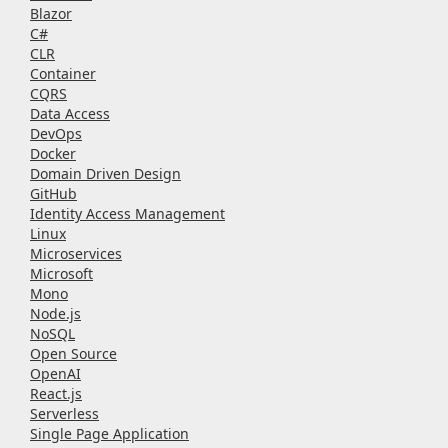
Blazor
C#
CLR
Container
CQRS
Data Access
DevOps
Docker
Domain Driven Design
GitHub
Identity Access Management
Linux
Microservices
Microsoft
Mono
Node.js
NoSQL
Open Source
OpenAI
React.js
Serverless
Single Page Application