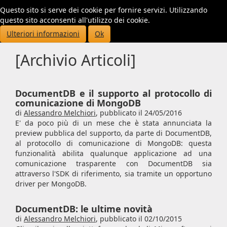
Questo sito si serve dei cookie per fornire servizi. Utilizzando
Toggl
questo sito acconsenti all'utilizzo dei cookie.
navig
Ulteriori informazioni
Ok
[Archivio Articoli]
DocumentDB e il supporto al protocollo di
comunicazione di MongoDB
di
Alessandro Melchiori
,
pubblicato il 24/05/2016
E' da poco più di un mese che è stata annunciata la
preview pubblica del supporto, da parte di DocumentDB,
al protocollo di comunicazione di MongoDB: questa
funzionalità abilita qualunque applicazione ad una
comunicazione trasparente con DocumentDB sia
attraverso l'SDK di riferimento, sia tramite un opportuno
driver per MongoDB.
DocumentDB: le ultime novità
di
Alessandro Melchiori
,
pubblicato il 02/10/2015