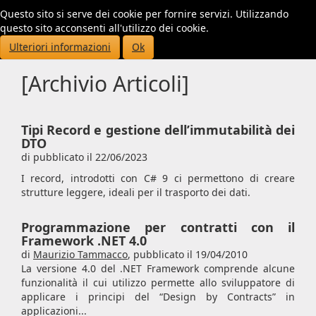
Questo sito si serve dei cookie per fornire servizi. Utilizzando
Toggl
questo sito acconsenti all'utilizzo dei cookie.
navig
Ulteriori informazioni
Ok
[Archivio Articoli]
Tipi Record e gestione dell’immutabilità dei
DTO
di pubblicato il 22/06/2023
I record, introdotti con C# 9 ci permettono di creare
strutture leggere, ideali per il trasporto dei dati.
Programmazione per contratti con il
Framework .NET 4.0
di
Maurizio Tammacco
,
pubblicato il 19/04/2010
La versione 4.0 del .NET Framework comprende alcune
funzionalità il cui utilizzo permette allo sviluppatore di
applicare i principi del “Design by Contracts” in
applicazioni...