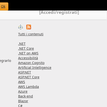
Ok
[Accedi/registrati]
Tutti i contenuti
.NET
.NET Core
.NET on AWS
Accessibilità
egrarlo
Amazon Cognito
Artificial Intelligence
ASP.NET
ASP.NET Core
AWS
AWS Lambda
Azure
Back-end
Blazor
C#