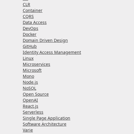
CLR
Container
CQRS
Data Access
DevOps
Docker
Domain Driven Design
GitHub
Identity Access Management
Linux
Microservices
Microsoft
Mono
Node.js
NoSQL
Open Source
OpenAI
React.js
Serverless
Single Page Application
Software Architecture
Varie