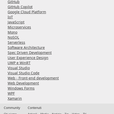
GitHub
GitHub Copilot
Google Cloud Platform
IoT
JavaScript
Microservices
Mono
NoSQL
Serverless
Software Architecture
Spec Driven Development
User Experience Design
UWP e WinRT
Visual Studio
Visual Studio Code
Web - Front-end development
Web Development
Windows Forms
WPF
Xamarin
Community
Contenuti
Chi siamo
Articoli
Media
Notizie
Tip
Video
TV