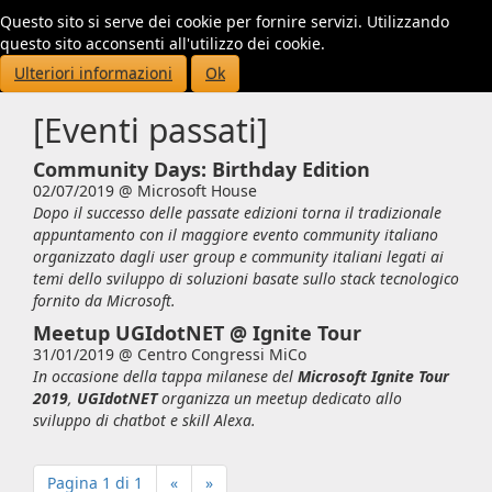
Questo sito si serve dei cookie per fornire servizi. Utilizzando
Toggl
questo sito acconsenti all'utilizzo dei cookie.
navig
Ulteriori informazioni
Ok
[Eventi passati]
Community Days: Birthday Edition
02/07/2019 @
Microsoft House
Dopo il successo delle passate edizioni torna il tradizionale
appuntamento con il maggiore evento community italiano
organizzato dagli user group e community italiani legati ai
temi dello sviluppo di soluzioni basate sullo stack tecnologico
fornito da Microsoft.
Meetup UGIdotNET @ Ignite Tour
31/01/2019 @
Centro Congressi MiCo
In occasione della tappa milanese del
Microsoft Ignite Tour
2019
,
UGIdotNET
organizza un meetup dedicato allo
sviluppo di chatbot e skill Alexa.
Pagina 1 di 1
«
»