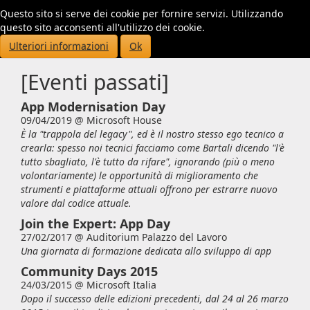
Questo sito si serve dei cookie per fornire servizi. Utilizzando
Toggl
questo sito acconsenti all'utilizzo dei cookie.
navig
Ulteriori informazioni
Ok
[Eventi passati]
App Modernisation Day
09/04/2019 @
Microsoft House
È la "trappola del legacy", ed è il nostro stesso ego tecnico a
crearla: spesso noi tecnici facciamo come Bartali dicendo "l'è
tutto sbagliato, l'è tutto da rifare", ignorando (più o meno
volontariamente) le opportunità di miglioramento che
strumenti e piattaforme attuali offrono per estrarre nuovo
valore dal codice attuale.
Join the Expert: App Day
27/02/2017 @
Auditorium Palazzo del Lavoro
Una giornata di formazione dedicata allo sviluppo di app
Community Days 2015
24/03/2015 @
Microsoft Italia
Dopo il successo delle edizioni precedenti, dal 24 al 26 marzo