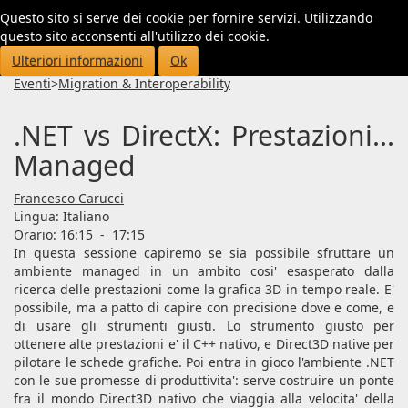
Questo sito si serve dei cookie per fornire servizi. Utilizzando
Toggl
questo sito acconsenti all'utilizzo dei cookie.
navig
Ulteriori informazioni
Ok
Eventi
>
Migration & Interoperability
.NET vs DirectX: Prestazioni...
Managed
Francesco Carucci
Lingua:
Italiano
Orario: 16:15
-
17:15
In questa sessione capiremo se sia possibile sfruttare un
ambiente managed in un ambito cosi' esasperato dalla
ricerca delle prestazioni come la grafica 3D in tempo reale. E'
possibile, ma a patto di capire con precisione dove e come, e
di usare gli strumenti giusti. Lo strumento giusto per
ottenere alte prestazioni e' il C++ nativo, e Direct3D native per
pilotare le schede grafiche. Poi entra in gioco l'ambiente .NET
con le sue promesse di produttivita': serve costruire un ponte
fra il mondo Direct3D nativo che viaggia alla velocita' della