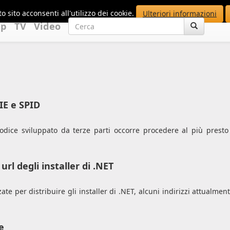
o sito acconsenti all'utilizzo dei cookie.
Ulteriori informazioni
up
TV
Video
CIE e SPID
odice sviluppato da terze parti occorre procedere al più presto
url degli installer di .NET
te per distribuire gli installer di .NET, alcuni indirizzi attualmen
e