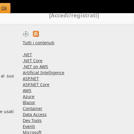
Ok
[Accedi/registrati]
Tutti i contenuti
.NET
.NET Core
.NET on AWS
Artificial Intelligence
 al suo
ASP.NET
ASP.NET Core
AWS
Azure
Blazor
Container
te usati
Data Access
Dev Tools
Eventi
Microsoft