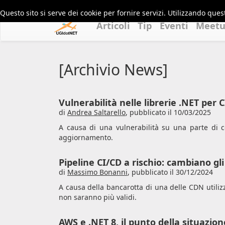
Questo sito si serve dei cookie per fornire servizi. Utilizzando quest
Articoli
Tip
Eventi
Meet
[Archivio News]
Vulnerabilità nelle librerie .NET per 
di
Andrea Saltarello
,
pubblicato il 10/03/2025
A causa di una vulnerabilità su una parte di c
aggiornamento.
Pipeline CI/CD a rischio: cambiano gli 
di
Massimo Bonanni
,
pubblicato il 30/12/2024
A causa della bancarotta di una delle CDN utilizza
non saranno più validi.
AWS e .NET 8, il punto della situazion