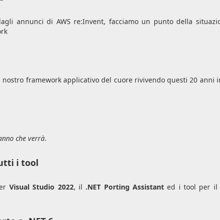
dagli annunci di AWS re:Invent, facciamo un punto della situazi
ork
el nostro framework applicativo del cuore rivivendo questi 20 anni 
'anno che verrà
.
tti i tool
per
Visual Studio 2022
, il
.NET Porting Assistant
ed i tool per il