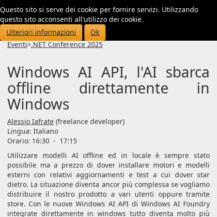
Questo sito si serve dei cookie per fornire servizi. Utilizzando
Toggl
questo sito acconsenti all'utilizzo dei cookie.
navig
Ulteriori informazioni
Ok
Eventi
>
.NET Conference 2025
Windows AI API, l'AI sbarca
offline direttamente in
Windows
Alessio Iafrate
(freelance developer)
Lingua:
Italiano
Orario: 16:30
-
17:15
Utilizzare modelli AI offline ed in locale è sempre stato
possibile ma a prezzo di dover installare motori e modelli
esterni con relativi aggiornamenti e test a cui dover star
dietro. La situazione diventa ancor più complessa se vogliamo
distribuire il nostro prodotto a vari utenti oppure tramite
store. Con le nuove Windows AI API di Windows AI Foundry
integrate direttamente in windows tutto diventa molto più