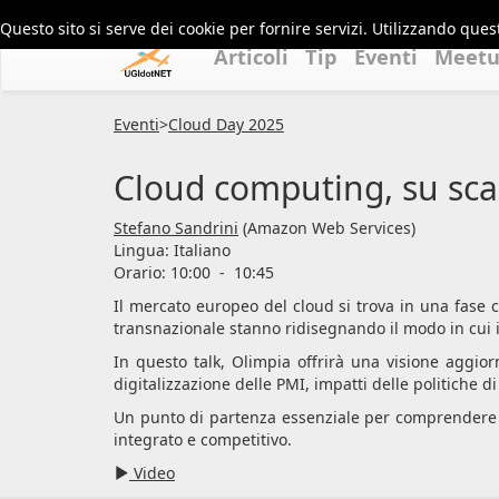
Questo sito si serve dei cookie per fornire servizi. Utilizzando quest
Articoli
Tip
Eventi
Meet
Eventi
>
Cloud Day 2025
Cloud computing, su sca
Stefano Sandrini
(Amazon Web Services)
Lingua:
Italiano
Orario: 10:00
-
10:45
Il mercato europeo del cloud si trova in una fase c
transnazionale stanno ridisegnando il modo in cui i
In questo talk, Olimpia offrirà una visione aggio
digitalizzazione delle PMI, impatti delle politiche di
Un punto di partenza essenziale per comprendere la
integrato e competitivo.
Video