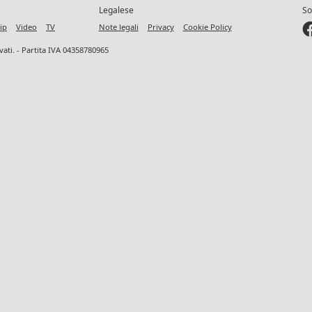
Legalese
So
ip
Video
TV
Note legali
Privacy
Cookie Policy
ervati. - Partita IVA 04358780965