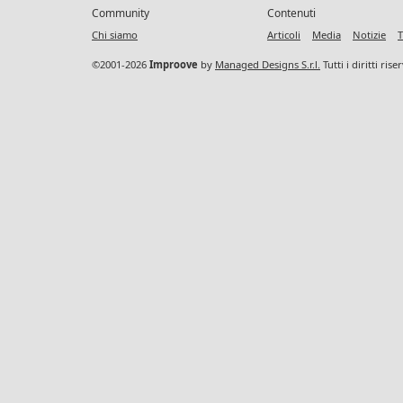
Community
Contenuti
Chi siamo
Articoli
Media
Notizie
T
©2001-2026
Improove
by
Managed Designs S.r.l.
Tutti i diritti ris