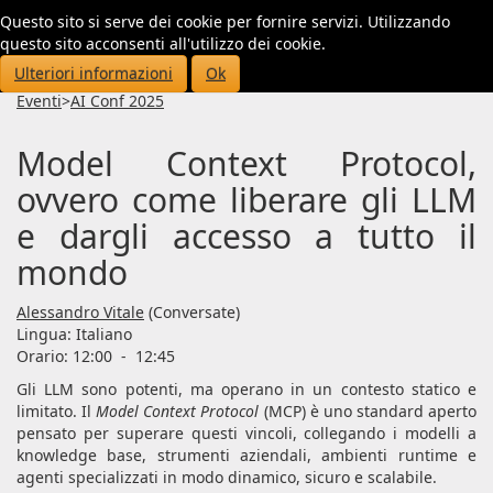
Questo sito si serve dei cookie per fornire servizi. Utilizzando
Toggl
questo sito acconsenti all'utilizzo dei cookie.
navig
Ulteriori informazioni
Ok
Eventi
>
AI Conf 2025
Model Context Protocol,
ovvero come liberare gli LLM
e dargli accesso a tutto il
mondo
Alessandro Vitale
(Conversate)
Lingua:
Italiano
Orario: 12:00
-
12:45
Gli LLM sono potenti, ma operano in un contesto statico e
limitato. Il
Model Context Protocol
(MCP) è uno standard aperto
pensato per superare questi vincoli, collegando i modelli a
knowledge base, strumenti aziendali, ambienti runtime e
agenti specializzati in modo dinamico, sicuro e scalabile.