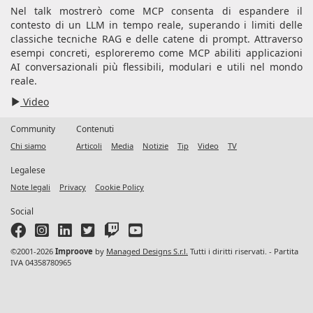
Nel talk mostrerò come MCP consenta di espandere il
contesto di un LLM in tempo reale, superando i limiti delle
classiche tecniche RAG e delle catene di prompt. Attraverso
esempi concreti, esploreremo come MCP abiliti applicazioni
AI conversazionali più flessibili, modulari e utili nel mondo
reale.
Video
Community
Contenuti
Chi siamo
Articoli
Media
Notizie
Tip
Video
TV
Legalese
Note legali
Privacy
Cookie Policy
Social
©2001-2026
Improove
by
Managed Designs S.r.l.
Tutti i diritti riservati. - Partita
IVA 04358780965