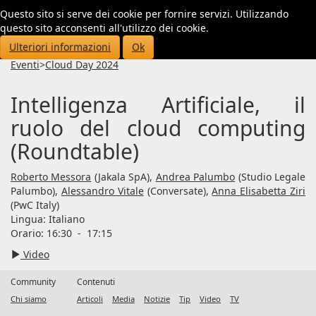
Questo sito si serve dei cookie per fornire servizi. Utilizzando
Toggl
questo sito acconsenti all'utilizzo dei cookie.
navig
Ulteriori informazioni
Ok
Eventi
>
Cloud Day 2024
Intelligenza Artificiale, il
ruolo del cloud computing
(Roundtable)
Roberto Messora
(Jakala SpA),
Andrea Palumbo
(Studio Legale
Palumbo),
Alessandro Vitale
(Conversate),
Anna Elisabetta Ziri
(PwC Italy)
Lingua:
Italiano
Orario: 16:30
-
17:15
Video
Community
Contenuti
Chi siamo
Articoli
Media
Notizie
Tip
Video
TV