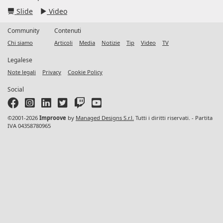
Slide
Video
Community
Contenuti
Chi siamo
Articoli
Media
Notizie
Tip
Video
TV
Legalese
Note legali
Privacy
Cookie Policy
Social
©2001-2026
Improove
by
Managed Designs S.r.l.
Tutti i diritti riservati. - Partita
IVA 04358780965