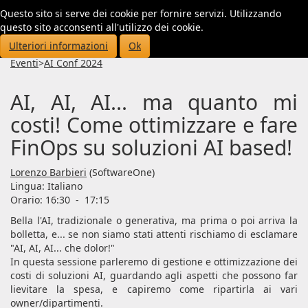
Questo sito si serve dei cookie per fornire servizi. Utilizzando
Toggl
questo sito acconsenti all'utilizzo dei cookie.
navig
Ulteriori informazioni
Ok
Eventi
>
AI Conf 2024
AI, AI, AI... ma quanto mi
costi! Come ottimizzare e fare
FinOps su soluzioni AI based!
Lorenzo Barbieri
(SoftwareOne)
Lingua:
Italiano
Orario: 16:30
-
17:15
Bella l'AI, tradizionale o generativa, ma prima o poi arriva la
bolletta, e... se non siamo stati attenti rischiamo di esclamare
"AI, AI, AI... che dolor!"
In questa sessione parleremo di gestione e ottimizzazione dei
costi di soluzioni AI, guardando agli aspetti che possono far
lievitare la spesa, e capiremo come ripartirla ai vari
owner/dipartimenti.