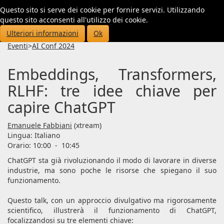
Questo sito si serve dei cookie per fornire servizi. Utilizzando
Toggl
questo sito acconsenti all'utilizzo dei cookie.
navig
Ulteriori informazioni
Ok
Eventi
>
AI Conf 2024
Embeddings, Transformers,
RLHF: tre idee chiave per
capire ChatGPT
Emanuele Fabbiani
(xtream)
Lingua:
Italiano
Orario: 10:00
-
10:45
ChatGPT sta già rivoluzionando il modo di lavorare in diverse
industrie, ma sono poche le risorse che spiegano il suo
funzionamento.
Questo talk, con un approccio divulgativo ma rigorosamente
scientifico, illustrerà il funzionamento di ChatGPT,
focalizzandosi su tre elementi chiave: