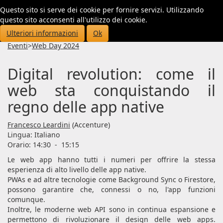
Questo sito si serve dei cookie per fornire servizi. Utilizzando
Toggl
questo sito acconsenti all'utilizzo dei cookie.
navig
Ulteriori informazioni
Ok
Eventi
>
Web Day 2024
Digital revolution: come il
web sta conquistando il
regno delle app native
Francesco Leardini
(Accenture)
Lingua:
Italiano
Orario: 14:30
-
15:15
Le web app hanno tutti i numeri per offrire la stessa
esperienza di alto livello delle app native.
PWAs e ad altre tecnologie come Background Sync o Firestore,
possono garantire che, connessi o no, l'app funzioni
comunque.
Inoltre, le moderne web API sono in continua espansione e
permettono di rivoluzionare il design delle web apps.