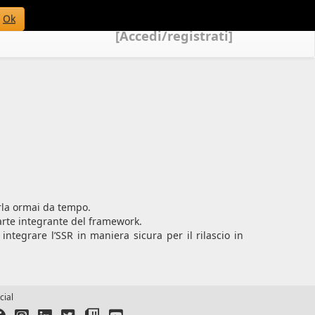
Ok
[Accedi/registrati]
rla ormai da tempo.
parte integrante del framework.
tegrare l’SSR in maniera sicura per il rilascio in
cial