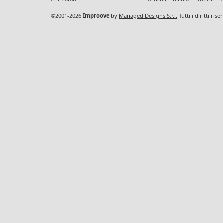
©2001-2026
Improove
by
Managed Designs S.r.l.
Tutti i diritti ris