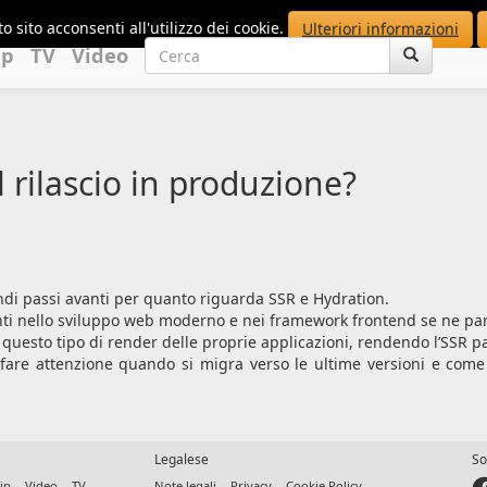
o sito acconsenti all'utilizzo dei cookie.
Ulteriori informazioni
up
TV
Video
l rilascio in produzione?
ndi passi avanti per quanto riguarda SSR e Hydration.
enti nello sviluppo web moderno e nei framework frontend se ne pa
a questo tipo di render delle proprie applicazioni, rendendo l’SSR 
are attenzione quando si migra verso le ultime versioni e come in
Legalese
So
ip
Video
TV
Note legali
Privacy
Cookie Policy