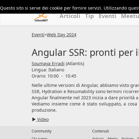
Questo sito si serve dei cookie per fornire servizi. Utilizzando quest
Articoli
Tip
Eventi
Meet
Eventi
>
Web Day 2024
Angular SSR: pronti per i
Soumaya Erradi
(Atlantis)
Lingua:
Italiano
Orario: 10:00
-
10:45
Nelle ultime versioni di Angular, abbiamo visto gra
SSR, Hydration e Resumability sono termini ricorr
Angular finalmente nel 2023 inizia a dare priorità 
Vediamo insieme come è stato sviluppato, a cosa f
produzione.
Video
Community
Contenuti
Chi siamo
Articoli
Media
Notizie
T