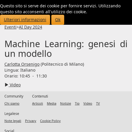
Questo sito si serve dei cookie per fornire servizi. Utilizzando
Toggl
questo sito acconsenti all'utilizzo dei cookie.
navig
Ulteriori informazioni
Ok
Eventi
>
AI Day 2024
Machine Learning: genesi di
un modello
Carlotta Orsenigo
(Politecnico di Milano)
Lingua:
Italiano
Orario: 10:45
-
11:30
Video
Community
Contenuti
Chi siamo
Articoli
Media
Notizie
Tip
Video
TV
Legalese
Note legali
Privacy
Cookie Policy
Social