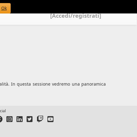
Ok
[Accedi/registrati]
onalità. In questa sessione vedremo una panoramica
cial