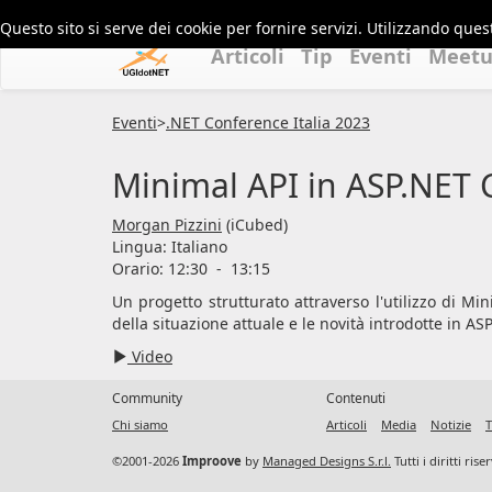
Questo sito si serve dei cookie per fornire servizi. Utilizzando quest
Articoli
Tip
Eventi
Meet
Eventi
>
.NET Conference Italia 2023
Minimal API in ASP.NET 
Morgan Pizzini
(iCubed)
Lingua:
Italiano
Orario: 12:30
-
13:15
Un progetto strutturato attraverso l'utilizzo di 
della situazione attuale e le novità introdotte in AS
Video
Community
Contenuti
Chi siamo
Articoli
Media
Notizie
T
©2001-2026
Improove
by
Managed Designs S.r.l.
Tutti i diritti ris