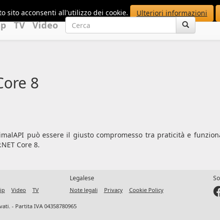
o sito acconsenti all'utilizzo dei cookie.
Ulteriori informazioni
up
TV
Video
Core 8
MinimalAPI può essere il giusto compromesso tra praticità e funzi
P.NET Core 8.
Legalese
So
ip
Video
TV
Note legali
Privacy
Cookie Policy
ervati. - Partita IVA 04358780965