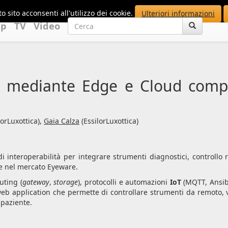
o sito acconsenti all'utilizzo dei cookie.
Ulteriori informazioni
up
TV
Video
i mediante Edge e Cloud compu
lorLuxottica),
Gaia Calza
(EssilorLuxottica)
i interoperabilità per integrare strumenti diagnostici, controll
re nel mercato Eyeware.
uting (
gateway
,
storage
), protocolli e automazioni
IoT
(MQTT, Ansible
eb application che permette di controllare strumenti da remoto, vis
 paziente.