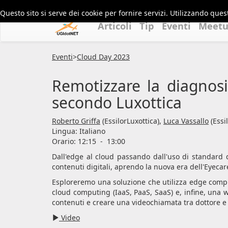
Questo sito si serve dei cookie per fornire servizi. Utilizzando quest
Articoli
Tip
Eventi
Meet
Eventi
>
Cloud Day 2023
Remotizzare la diagnos
secondo Luxottica
Roberto Griffa
(EssilorLuxottica),
Luca Vassallo
(Essi
Lingua:
Italiano
Orario: 12:15
-
13:00
Dall'edge al cloud passando dall'uso di standard d
contenuti digitali, aprendo la nuova era dell'Eyeca
Esploreremo una soluzione che utilizza edge comp
cloud computing (IaaS, PaaS, SaaS) e, infine, una w
contenuti e creare una videochiamata tra dottore e
Video