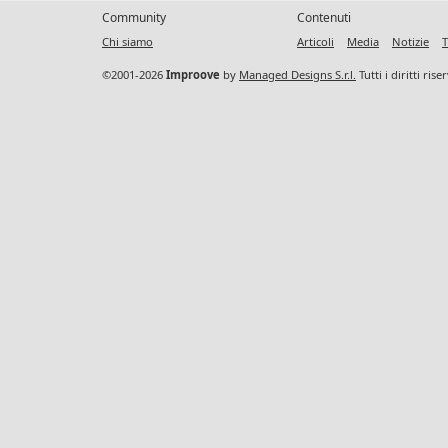
Community
Contenuti
Chi siamo
Articoli
Media
Notizie
T
©2001-2026
Improove
by
Managed Designs S.r.l.
Tutti i diritti ris