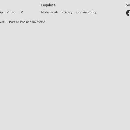
Legalese
So
ip
Video
TV
Note legali
Privacy
Cookie Policy
ervati. - Partita IVA 04358780965