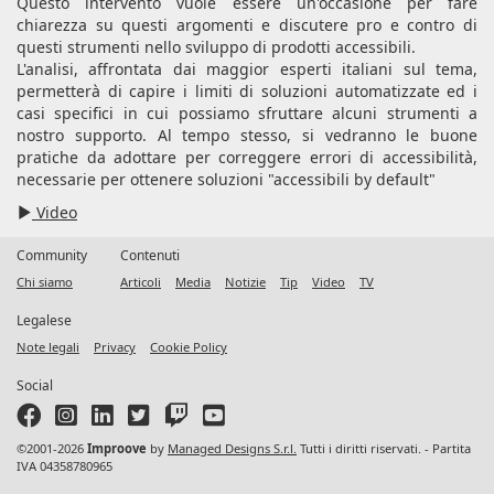
Questo intervento vuole essere un'occasione per fare
chiarezza su questi argomenti e discutere pro e contro di
questi strumenti nello sviluppo di prodotti accessibili.
L'analisi, affrontata dai maggior esperti italiani sul tema,
permetterà di capire i limiti di soluzioni automatizzate ed i
casi specifici in cui possiamo sfruttare alcuni strumenti a
nostro supporto. Al tempo stesso, si vedranno le buone
pratiche da adottare per correggere errori di accessibilità,
necessarie per ottenere soluzioni "accessibili by default"
Video
Community
Contenuti
Chi siamo
Articoli
Media
Notizie
Tip
Video
TV
Legalese
Note legali
Privacy
Cookie Policy
Social
©2001-2026
Improove
by
Managed Designs S.r.l.
Tutti i diritti riservati. - Partita
IVA 04358780965