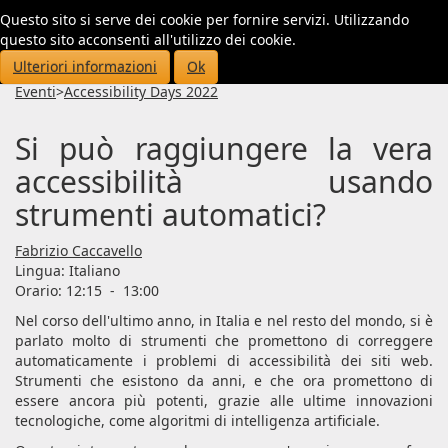
Questo sito si serve dei cookie per fornire servizi. Utilizzando
Toggl
questo sito acconsenti all'utilizzo dei cookie.
navig
Ulteriori informazioni
Ok
Eventi
>
Accessibility Days 2022
Si può raggiungere la vera
accessibilità usando
strumenti automatici?
Fabrizio Caccavello
Lingua:
Italiano
Orario: 12:15
-
13:00
Nel corso dell'ultimo anno, in Italia e nel resto del mondo, si è
parlato molto di strumenti che promettono di correggere
automaticamente i problemi di accessibilità dei siti web.
Strumenti che esistono da anni, e che ora promettono di
essere ancora più potenti, grazie alle ultime innovazioni
tecnologiche, come algoritmi di intelligenza artificiale.