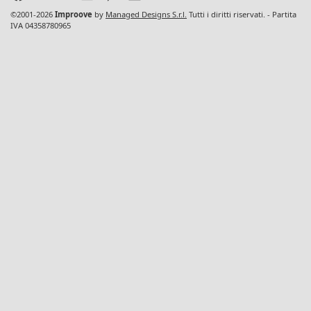
©2001-2026
Improove
by
Managed Designs S.r.l.
Tutti i diritti riservati. - Partita
IVA 04358780965