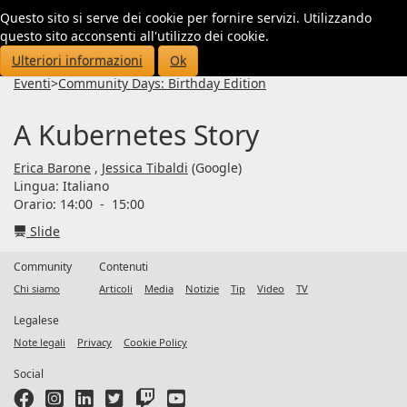
Questo sito si serve dei cookie per fornire servizi. Utilizzando
Toggl
questo sito acconsenti all'utilizzo dei cookie.
navig
Ulteriori informazioni
Ok
Eventi
>
Community Days: Birthday Edition
A Kubernetes Story
Erica Barone
,
Jessica Tibaldi
(Google)
Lingua:
Italiano
Orario: 14:00
-
15:00
Slide
Community
Contenuti
Chi siamo
Articoli
Media
Notizie
Tip
Video
TV
Legalese
Note legali
Privacy
Cookie Policy
Social