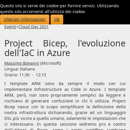
Questo sito si serve dei cookie per fornire servizi. Utilizzando
Toggl
questo sito acconsenti all'utilizzo dei cookie.
navig
Ulteriori informazioni
Ok
Eventi
>
Cloud Day 2021
Project Bicep, l'evoluzione
dell'IaC in Azure
Massimo Bonanni
(Microsoft)
Lingua:
Italiano
Orario: 11:30
-
12:15
I template ARM sono da sempre il modo con cui
implementare Infrastructure as Code in Azure. I template
ARM, però, non sono propriamente semplici da leggere e
rischiano di generare confusione in chi li utilizza. Project
Bicep nasce con lo scopo semplificare la definizione della
nostra infrastruttura dichiarando, grazie ad un linguaggio
DSL più vicino a quello umano, solamente le impostazioni che
ci interessano. In questa sessione vedremo pro e contro
dell'utilizzo di Bicep, come i nostri workflow cambiano