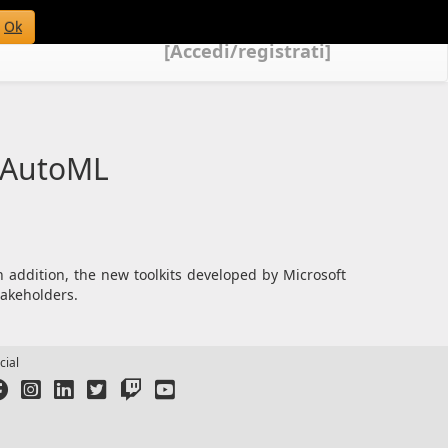
Ok
[Accedi/registrati]
e AutoML
addition, the new toolkits developed by Microsoft
takeholders.
cial