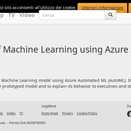
o sito acconsenti all'utilizzo dei cookie.
Ulteriori informazioni
up
TV
Video
f Machine Learning using Azur
a Machine Learning model using Azure Automated ML (AutoML). In 
e prototyped model and to explain its behavior to executives and s
Legalese
So
ip
Video
TV
Note legali
Privacy
Cookie Policy
ervati. - Partita IVA 04358780965