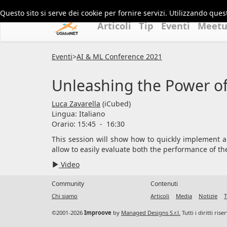
Questo sito si serve dei cookie per fornire servizi. Utilizzando quest
Articoli
Tip
Eventi
Meet
Eventi
>
AI & ML Conference 2021
Unleashing the Power o
Luca Zavarella
(iCubed)
Lingua:
Italiano
Orario: 15:45
-
16:30
This session will show how to quickly implement 
allow to easily evaluate both the performance of th
Video
Community
Contenuti
Chi siamo
Articoli
Media
Notizie
T
©2001-2026
Improove
by
Managed Designs S.r.l.
Tutti i diritti ris