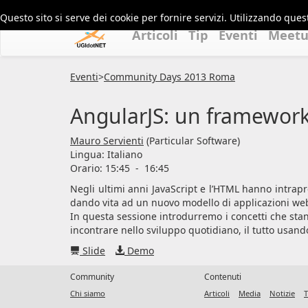
Questo sito si serve dei cookie per fornire servizi. Utilizzando quest
Articoli
Tip
Eventi
Meet
Eventi
>
Community Days 2013 Roma
AngularJS: un framework 
Mauro Servienti
(Particular Software)
Lingua:
Italiano
Orario: 15:45
-
16:45
Negli ultimi anni JavaScript e l’HTML hanno intrap
dando vita ad un nuovo modello di applicazioni web 
In questa sessione introdurremo i concetti che st
incontrare nello sviluppo quotidiano, il tutto us
Slide
Demo
Community
Contenuti
Chi siamo
Articoli
Media
Notizie
T