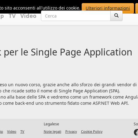
o sito acconsenti all'utilizzo dei cookie.
Ulteriori informazioni
up
TV
Video
per le Single Page Application
reso un nuovo corso, grazie anche allo sforzo dei grandi vendor d
che ricade sotto il nome di Single Page Application (SPA).
anno alla base delle SPA e vedremo come un framework come Angula
ando come back-end uno strumento fidato come ASP.NET Web API.
Legalese
So
ip
Video
TV
Note legali
Privacy
Cookie Policy