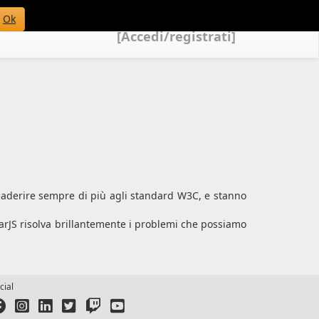
Ok
[Accedi/registrati]
i aderire sempre di più agli standard W3C, e stanno
rJS risolva brillantemente i problemi che possiamo
cial