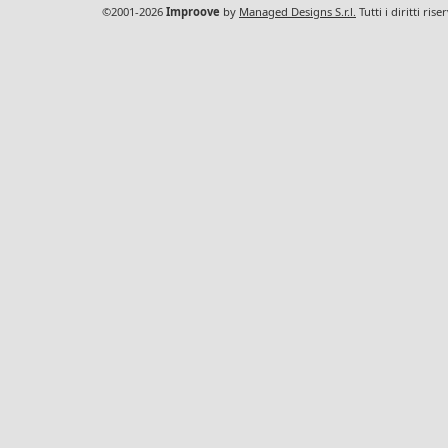
©2001-2026
Improove
by
Managed Designs S.r.l.
Tutti i diritti ris