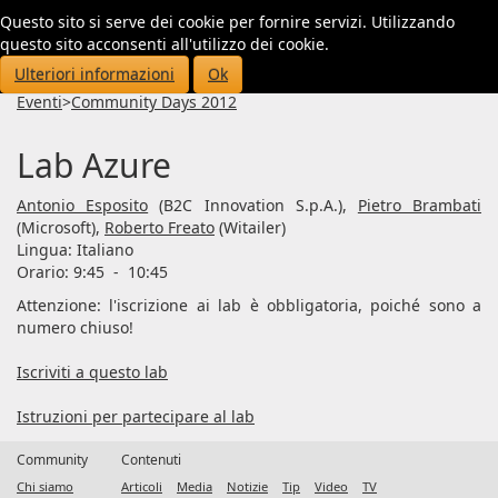
Questo sito si serve dei cookie per fornire servizi. Utilizzando
Toggl
questo sito acconsenti all'utilizzo dei cookie.
navig
Ulteriori informazioni
Ok
Eventi
>
Community Days 2012
Lab Azure
Antonio Esposito
(B2C Innovation S.p.A.),
Pietro Brambati
(Microsoft),
Roberto Freato
(Witailer)
Lingua:
Italiano
Orario: 9:45
-
10:45
Attenzione: l'iscrizione ai lab è obbligatoria, poiché sono a
numero chiuso!
Iscriviti a questo lab
Istruzioni per partecipare al lab
Community
Contenuti
Chi siamo
Articoli
Media
Notizie
Tip
Video
TV