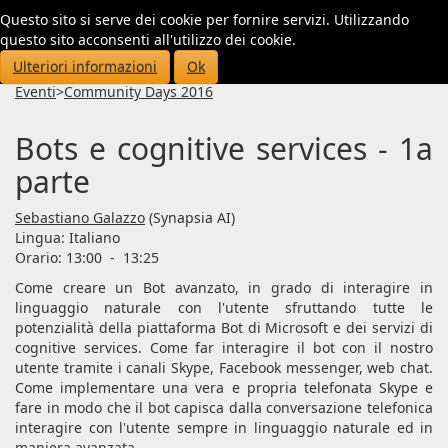
Questo sito si serve dei cookie per fornire servizi. Utilizzando
Toggl
questo sito acconsenti all'utilizzo dei cookie.
navig
Ulteriori informazioni
Ok
Eventi
>
Community Days 2016
Bots e cognitive services - 1a
parte
Sebastiano Galazzo
(Synapsia AI)
Lingua:
Italiano
Orario: 13:00
-
13:25
Come creare un Bot avanzato, in grado di interagire in
linguaggio naturale con l'utente sfruttando tutte le
potenzialità della piattaforma Bot di Microsoft e dei servizi di
cognitive services. Come far interagire il bot con il nostro
utente tramite i canali Skype, Facebook messenger, web chat.
Come implementare una vera e propria telefonata Skype e
fare in modo che il bot capisca dalla conversazione telefonica
interagire con l'utente sempre in linguaggio naturale ed in
maniera avanzata