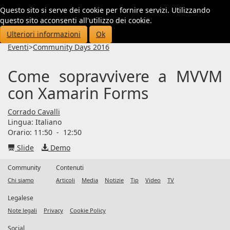
Questo sito si serve dei cookie per fornire servizi. Utilizzando
Toggl
questo sito acconsenti all'utilizzo dei cookie.
navig
Ulteriori informazioni
Ok
Eventi
>
Community Days 2016
Come sopravvivere a MVVM
con Xamarin Forms
Corrado Cavalli
Lingua:
Italiano
Orario: 11:50
-
12:50
Slide
Demo
Community
Contenuti
Chi siamo
Articoli
Media
Notizie
Tip
Video
TV
Legalese
Note legali
Privacy
Cookie Policy
Social