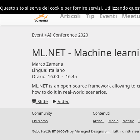
Questo sito si serve dei cookie per fornire servizi. Utilizzando quest
Articoli
Tip
Eventi
Meet
Eventi
>
AI Conference 2020
ML.NET - Machine learni
Marco Zamana
Lingua:
Italiano
Orario: 16:00
-
16:45
ML.NET is an open-source framework allowing to cre
how to do it in real-world scenarios.
Slide
Video
Community
Contenuti
Chi siamo
Articoli
Media
Notizie
T
©2001-2026
Improove
by
Managed Designs S.r.l.
Tutti i diritti ris