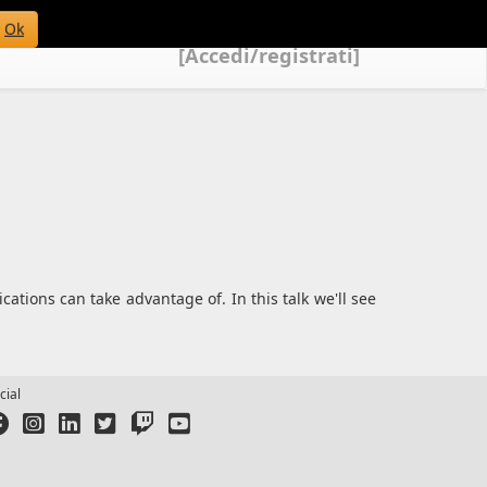
Ok
[Accedi/registrati]
tions can take advantage of. In this talk we'll see
cial