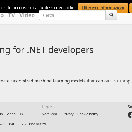
o sito acconsenti all'utilizzo dei cookie.
Ulteriori informazioni
up
TV
Video
ng for .NET developers
ate customized machine learning models that can our .NET applica
Legalese
So
ip
Video
TV
Note legali
Privacy
Cookie Policy
ervati. - Partita IVA 04358780965