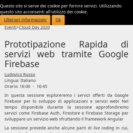
Questo sito si serve dei cookie per fornire servizi. Utilizzando
Toggl
questo sito acconsenti all'utilizzo dei cookie.
navig
Ulteriori informazioni
Ok
Eventi
>
Cloud Day 2020
Prototipazione Rapida di
servizi web tramite Google
Firebase
Ludovico Russo
Lingua:
Italiano
Orario: 16:00
-
16:45
In questa sessione esploreremo i servizi offerti da Google
Firebase per lo sviluppo di applicazioni e servizi web! Nel
tempo disponibile durante la sessione approfondiremo
servizi come Firebase Auth, Firestore e Firebase Storage per
sviluppare un servizio web sfruttando il framework Angular
La sessione prevede anche alcune parti di
live coding
in cui,