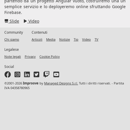
partendo da un progetto Angular vuoto, costruiremo una un
semplice servizio e lo deployeremo online sfruttando Google
Firebase.
Slide
Video
Community
Contenuti
Chi siamo
Articoli
Media
Notizie
Tip
Video
TV
Legalese
Note legali
Privacy
Cookie Policy
Social
©2001-2026
Improove
by
Managed Designs S.r.l.
Tutti i diritti riservati. - Partita
IVA 04358780965