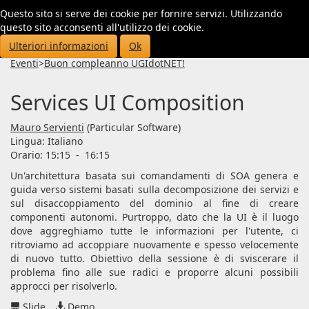
Questo sito si serve dei cookie per fornire servizi. Utilizzando
Toggl
questo sito acconsenti all'utilizzo dei cookie.
navig
Ulteriori informazioni
Ok
Eventi
>
Buon compleanno UGIdotNET!
Services UI Composition
Mauro Servienti
(Particular Software)
Lingua:
Italiano
Orario: 15:15
-
16:15
Un'architettura basata sui comandamenti di SOA genera e
guida verso sistemi basati sulla decomposizione dei servizi e
sul disaccoppiamento del dominio al fine di creare
componenti autonomi. Purtroppo, dato che la UI è il luogo
dove aggreghiamo tutte le informazioni per l'utente, ci
ritroviamo ad accoppiare nuovamente e spesso velocemente
di nuovo tutto. Obiettivo della sessione è di sviscerare il
problema fino alle sue radici e proporre alcuni possibili
approcci per risolverlo.
Slide
Demo