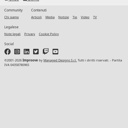
Community
Contenuti
Chi siamo
Articoli
Media
Notizie
Tip
Video
TV
Legalese
Note legali
Privacy
Cookie Policy
Social
©2001-2026
Improove
by
Managed Designs S.r.l.
Tutti i diritti riservati. - Partita
IVA 04358780965