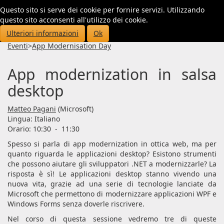
Questo sito si serve dei cookie per fornire servizi. Utilizzando
Toggl
questo sito acconsenti all'utilizzo dei cookie.
navig
Ulteriori informazioni
Ok
Eventi
>
App Modernisation Day
App modernization in salsa
desktop
Matteo Pagani
(Microsoft)
Lingua:
Italiano
Orario: 10:30
-
11:30
Spesso si parla di app modernization in ottica web, ma per
quanto riguarda le applicazioni desktop? Esistono strumenti
che possono aiutare gli sviluppatori .NET a modernizzarle? La
risposta è sì! Le applicazioni desktop stanno vivendo una
nuova vita, grazie ad una serie di tecnologie lanciate da
Microsoft che permettono di modernizzare applicazioni WPF e
Windows Forms senza doverle riscrivere.
Nel corso di questa sessione vedremo tre di queste