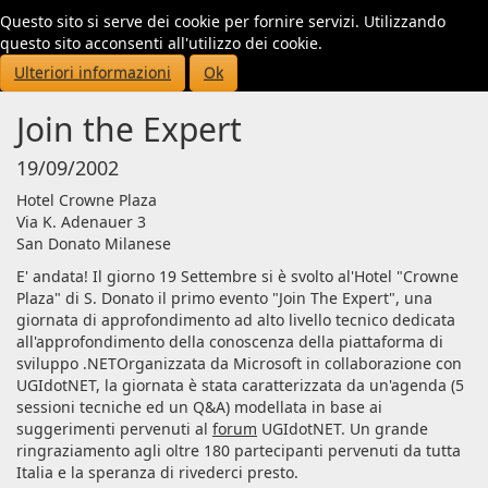
Questo sito si serve dei cookie per fornire servizi. Utilizzando
Toggl
questo sito acconsenti all'utilizzo dei cookie.
navig
Ulteriori informazioni
Ok
Join the Expert
19/09/2002
Hotel Crowne Plaza
Via K. Adenauer 3
San Donato Milanese
E' andata! Il giorno 19 Settembre si è svolto al'Hotel "Crowne
Plaza" di S. Donato il primo evento "Join The Expert", una
giornata di approfondimento ad alto livello tecnico dedicata
all'approfondimento della conoscenza della piattaforma di
sviluppo .NETOrganizzata da Microsoft in collaborazione con
UGIdotNET, la giornata è stata caratterizzata da un'agenda (5
sessioni tecniche ed un Q&A) modellata in base ai
suggerimenti pervenuti al
forum
UGIdotNET. Un grande
ringraziamento agli oltre 180 partecipanti pervenuti da tutta
Italia e la speranza di rivederci presto.