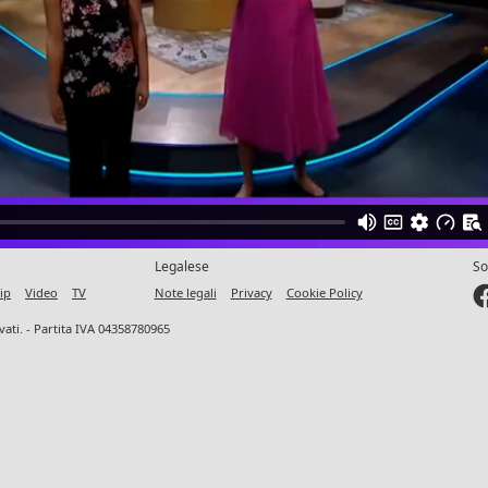
Legalese
So
ip
Video
TV
Note legali
Privacy
Cookie Policy
ervati. - Partita IVA 04358780965