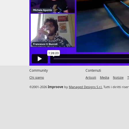
Community
Contenuti
Chi siamo
Articoli
Media
Notizie
T
©2001-2026
Improove
by
Managed Designs S.r.l.
Tutti i diritti ris