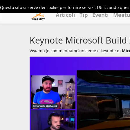
Questo sito si serve dei cookie per fornire servizi. Utilizzando quest
Articoli
Tip
Eventi
Meet
Keynote Microsoft Build
Viviamo (e commentiamo) insieme il keynote di
Mic