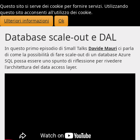
Questo sito si serve dei cookie per fornire servizi. Utilizzando
Toggl
questo sito acconsenti all'utilizzo dei cookie.
navig
Ulteriori informazioni
Ok
Database scale-out e DAL
In questo primo episodio di Small Talks
Davide Mauri
ci parla
di come la possibilità di fare scale-out di un database Azure
SQL possa essere uno spunto di riflessione per rivedere
l'architettura del data access layer.