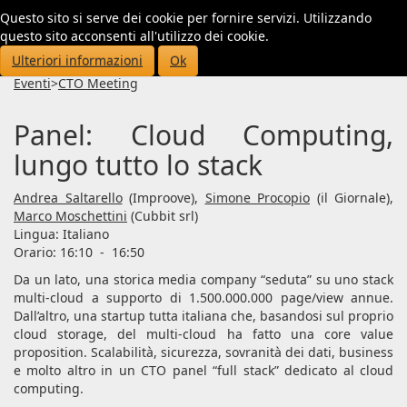
Questo sito si serve dei cookie per fornire servizi. Utilizzando
Toggl
questo sito acconsenti all'utilizzo dei cookie.
navig
Ulteriori informazioni
Ok
Eventi
>
CTO Meeting
Panel: Cloud Computing,
lungo tutto lo stack
Andrea Saltarello
(Improove),
Simone Procopio
(il Giornale),
Marco Moschettini
(Cubbit srl)
Lingua:
Italiano
Orario: 16:10
-
16:50
Da un lato, una storica media company “seduta” su uno stack
multi-cloud a supporto di 1.500.000.000 page/view annue.
Dall’altro, una startup tutta italiana che, basandosi sul proprio
cloud storage, del multi-cloud ha fatto una core value
proposition. Scalabilità, sicurezza, sovranità dei dati, business
e molto altro in un CTO panel “full stack” dedicato al cloud
computing.