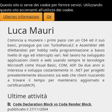
Questo sito si serve dei cookie per fornire servizi. Utilizzando
Toggl
questo sito acconsenti all'utilizzo dei cookie.
navig
Ulteriori informazioni
Ok
Luca Mauri
Comincia a muovere i primi passi con un C64 ed il suo
basic, prosegue poi con TurboPascal,C e Assembler x86
dilettandosi per hobby nella programmazione a basso
livello di vga ed interrupts vari. Nel lavoro ha sviluppato
applicazioni client e web usando sempre le tecnologie
Microsoft come Visual Basic, COM, ASP. Da due anni si
interessa e sviluppa costantemente in .NET per progetti
prevalentemente ebusiness sia web che client riuscendo
a trovare il tempo per mantenersi aggiornato e
certificarsi(MCP).
Ultime attività
Code Declaration Block vs Code Render Block
,
pubblicato il 27/11/2004