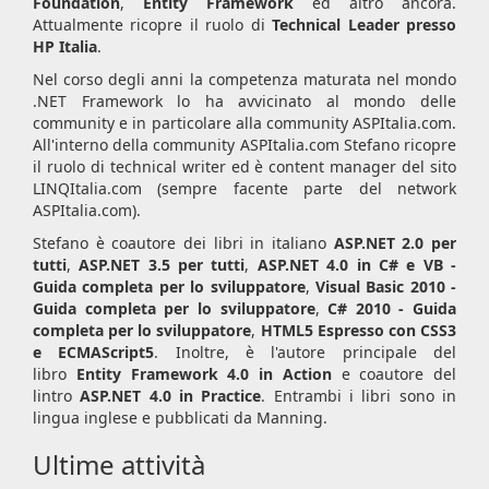
Foundation
,
Entity Framework
ed altro ancora.
Attualmente ricopre il ruolo di
Technical Leader presso
HP Italia
.
Nel corso degli anni la competenza maturata nel mondo
.NET Framework lo ha avvicinato al mondo delle
community e in particolare alla community ASPItalia.com.
All'interno della community ASPItalia.com Stefano ricopre
il ruolo di technical writer ed è content manager del sito
LINQItalia.com (sempre facente parte del network
ASPItalia.com).
Stefano è coautore dei libri in italiano
ASP.NET 2.0 per
tutti
,
ASP.NET 3.5 per tutti
,
ASP.NET 4.0 in C# e VB -
Guida completa per lo sviluppatore
,
Visual Basic 2010 -
Guida completa per lo sviluppatore
,
C# 2010 - Guida
completa per lo sviluppatore
,
HTML5 Espresso con CSS3
e ECMAScript5
. Inoltre, è l'autore principale del
libro
Entity Framework 4.0 in Action
e coautore del
lintro
ASP.NET 4.0 in Practice
. Entrambi i libri sono in
lingua inglese e pubblicati da Manning.
Ultime attività