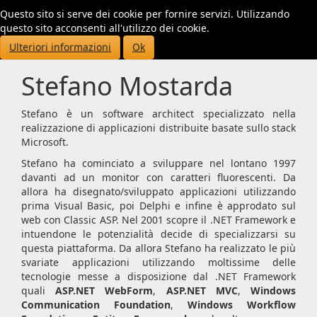
Questo sito si serve dei cookie per fornire servizi. Utilizzando
Toggl
questo sito acconsenti all'utilizzo dei cookie.
navig
Ulteriori informazioni
Ok
Stefano Mostarda
Stefano è un software architect specializzato nella
realizzazione di applicazioni distribuite basate sullo stack
Microsoft.
Stefano ha cominciato a sviluppare nel lontano 1997
davanti ad un monitor con caratteri fluorescenti. Da
allora ha disegnato/sviluppato applicazioni utilizzando
prima Visual Basic, poi Delphi e infine è approdato sul
web con Classic ASP. Nel 2001 scopre il .NET Framework e
intuendone le potenzialità decide di specializzarsi su
questa piattaforma. Da allora Stefano ha realizzato le più
svariate applicazioni utilizzando moltissime delle
tecnologie messe a disposizione dal .NET Framework
quali
ASP.NET WebForm
,
ASP.NET MVC
,
Windows
Communication Foundation
,
Windows Workflow