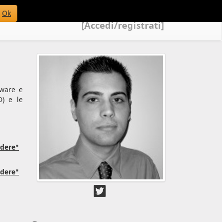
Ok
[Accedi/registrati]
tware e
D) e le
edere"
edere"