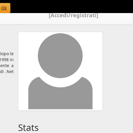
Ok
[Accedi/registrati]
Dopo le
1998 in
cente a
di .Net
Stats