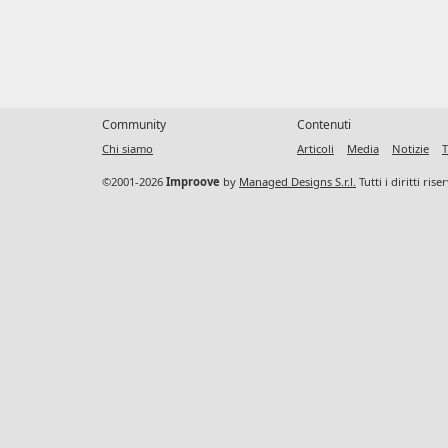
Community
Contenuti
Chi siamo
Articoli
Media
Notizie
T
©2001-2026
Improove
by
Managed Designs S.r.l.
Tutti i diritti ris