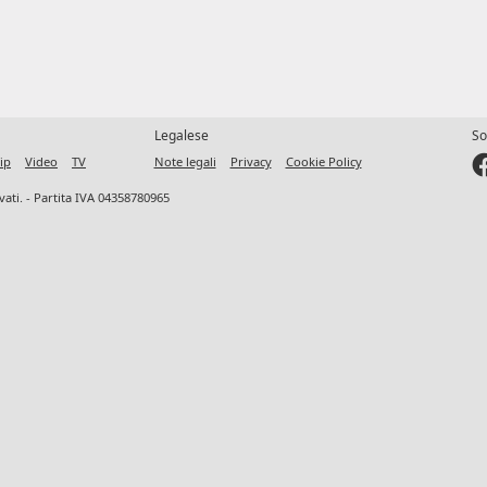
Legalese
So
ip
Video
TV
Note legali
Privacy
Cookie Policy
ervati. - Partita IVA 04358780965