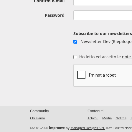
Confirm e-mail
Password
Subscribe to our newsletter
Newsletter Dev (Riepilogo 
Ho letto ed accetto le
note 
Community
Contenuti
Chi siamo
Articoli
Media
Notizie
T
©2001-2026
Improove
by
Managed Designs S.r.l.
Tutti i diritti ris