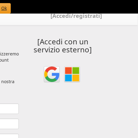
Ok
[Accedi/registrati]
[Accedi con un
servizio esterno]
ilizzeremo
count
a nostra