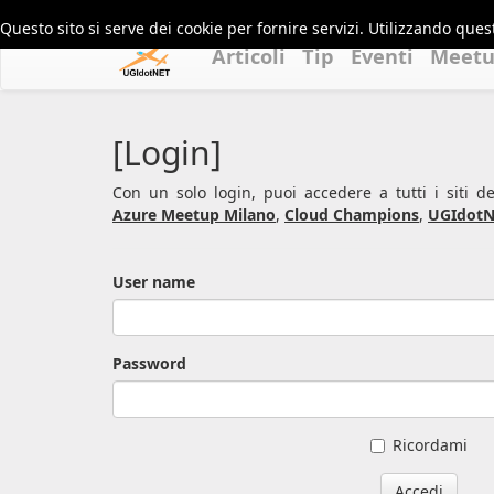
Questo sito si serve dei cookie per fornire servizi. Utilizzando quest
Articoli
Tip
Eventi
Meet
[Login]
Con un solo login, puoi accedere a tutti i siti 
Azure Meetup Milano
,
Cloud Champions
,
UGIdotN
User name
Password
Ricordami
Accedi