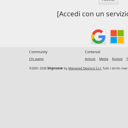
[Accedi con un servizi
Community
Contenuti
Chi siamo
Articoli
Media
Notizie
T
©2001-2026
Improove
by
Managed Designs S.r.l.
Tutti i diritti ris