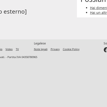
Hai diment
o esterno]
Hai un alt
Legalese
So
ip
Video
TV
Note legali
Privacy
Cookie Policy
ervati. - Partita IVA 04358780965