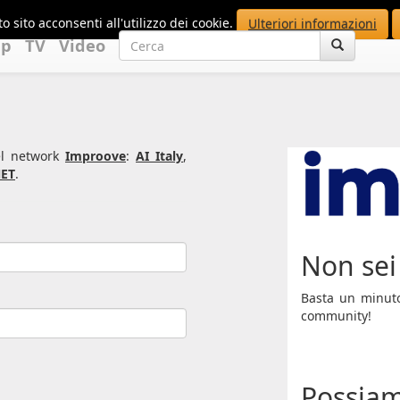
o sito acconsenti all'utilizzo dei cookie.
Ulteriori informazioni
up
TV
Video
del network
Improove
:
AI Italy
,
ET
.
Non sei 
Basta un minuto 
community!
Possiam