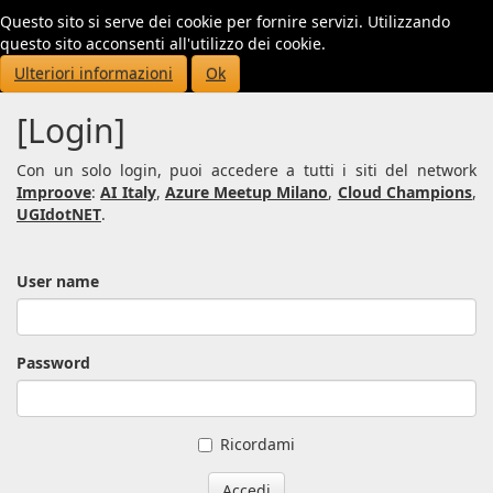
Questo sito si serve dei cookie per fornire servizi. Utilizzando
Toggl
questo sito acconsenti all'utilizzo dei cookie.
navig
Ulteriori informazioni
Ok
[Login]
Con un solo login, puoi accedere a tutti i siti del network
Improove
:
AI Italy
,
Azure Meetup Milano
,
Cloud Champions
,
UGIdotNET
.
User name
Password
Ricordami
Accedi