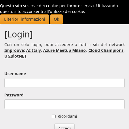
Questo sito si serve dei cookie per fornire servizi. Utilizzando
Toggl
questo sito acconsenti all'utilizzo dei cookie.
navig
Ulteriori informazioni
Ok
[Login]
Con un solo login, puoi accedere a tutti i siti del network
Improove
:
AI Italy
,
Azure Meetup Milano
,
Cloud Champions
,
UGIdotNET
.
User name
Password
Ricordami
Accedi