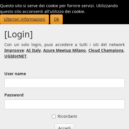
Questo sito si serve dei cookie per fornire servizi. Utilizzando
Toggl
questo sito acconsenti all'utilizzo dei cookie.
navig
Ulteriori informazioni
Ok
[Login]
Con un solo login, puoi accedere a tutti i siti del network
Improove
:
AI Italy
,
Azure Meetup Milano
,
Cloud Champions
,
UGIdotNET
.
User name
Password
Ricordami
Accedi