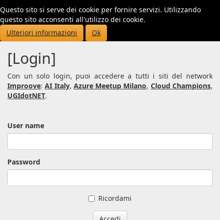
Questo sito si serve dei cookie per fornire servizi. Utilizzando
Toggl
questo sito acconsenti all'utilizzo dei cookie.
navig
Ulteriori informazioni
Ok
[Login]
Con un solo login, puoi accedere a tutti i siti del network
Improove
:
AI Italy
,
Azure Meetup Milano
,
Cloud Champions
,
UGIdotNET
.
User name
Password
Ricordami
Accedi