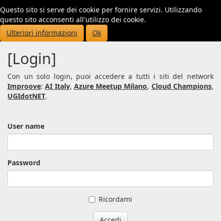
Questo sito si serve dei cookie per fornire servizi. Utilizzando
Toggl
questo sito acconsenti all'utilizzo dei cookie.
navig
Ulteriori informazioni
Ok
[Login]
Con un solo login, puoi accedere a tutti i siti del network
Improove
:
AI Italy
,
Azure Meetup Milano
,
Cloud Champions
,
UGIdotNET
.
User name
Password
Ricordami
Accedi