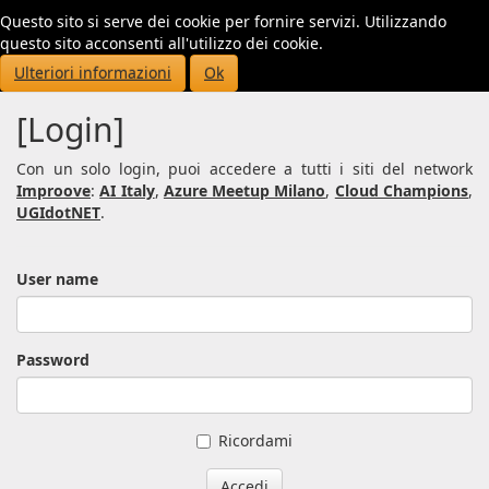
Questo sito si serve dei cookie per fornire servizi. Utilizzando
Toggl
questo sito acconsenti all'utilizzo dei cookie.
navig
Ulteriori informazioni
Ok
[Login]
Con un solo login, puoi accedere a tutti i siti del network
Improove
:
AI Italy
,
Azure Meetup Milano
,
Cloud Champions
,
UGIdotNET
.
User name
Password
Ricordami
Accedi