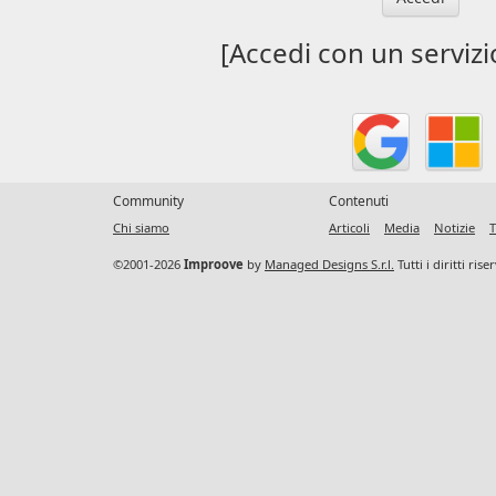
[Accedi con un servizi
Community
Contenuti
Chi siamo
Articoli
Media
Notizie
T
©2001-2026
Improove
by
Managed Designs S.r.l.
Tutti i diritti ris