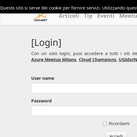
Questo sito si serve dei cookie per fornire servizi. Utilizzando quest
Articoli
Tip
Eventi
Meet
[Login]
Con un solo login, puoi accedere a tutti i siti 
Azure Meetup Milano
,
Cloud Champions
,
UGIdotN
User name
Password
Ricordami
Accedi