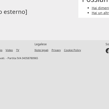
Hai diment
o esterno]
Hai un alt
Legalese
So
ip
Video
TV
Note legali
Privacy
Cookie Policy
ervati. - Partita IVA 04358780965