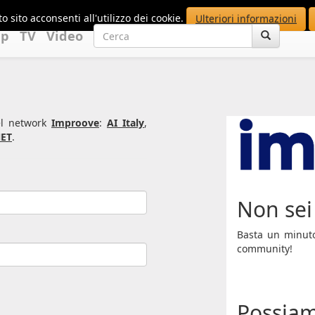
o sito acconsenti all'utilizzo dei cookie.
Ulteriori informazioni
up
TV
Video
del network
Improove
:
AI Italy
,
ET
.
Non sei 
Basta un minuto 
community!
Possiam